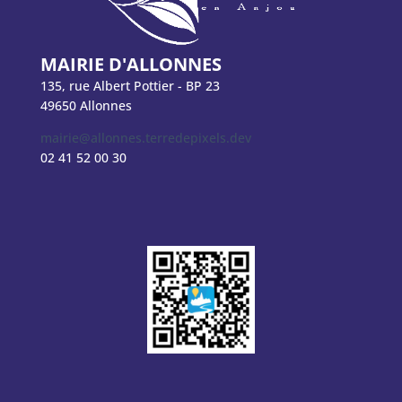
MAIRIE D'ALLONNES
135, rue Albert Pottier - BP 23
49650 Allonnes
mairie@allonnes.terredepixels.dev
02 41 52 00 30