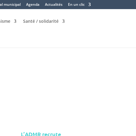
al municipal
Agenda
Actualités
En un clic
nisme
Santé / solidarité
L’ADMR recrute