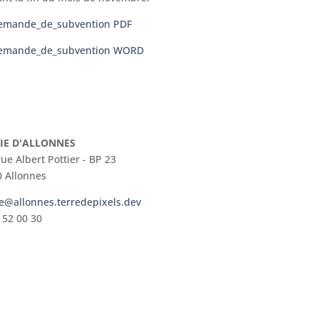
_demande_de_subvention PDF
r_demande_de_subvention WORD
IE D'ALLONNES
rue Albert Pottier - BP 23
 Allonnes
e@allonnes.terredepixels.dev
 52 00 30