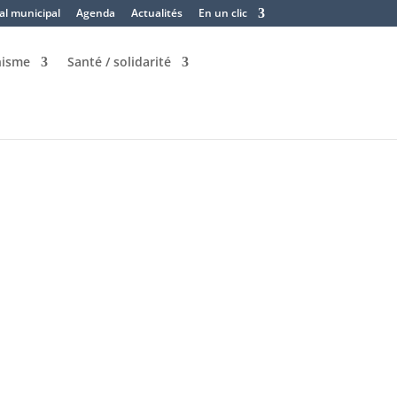
al municipal
Agenda
Actualités
En un clic
nisme
Santé / solidarité