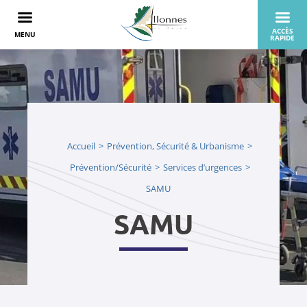
Accueil
Prévention, Sécurité & Urbanisme
Prévention/Sécurité
Services d’urgences
SAMU
SAMU