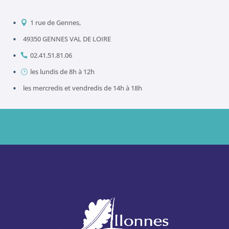
1 rue de Gennes,

49350 GENNES VAL DE LOIRE
02.41.51.81.06

les lundis de 8h à 12h
}
les mercredis et vendredis de 14h à 18h