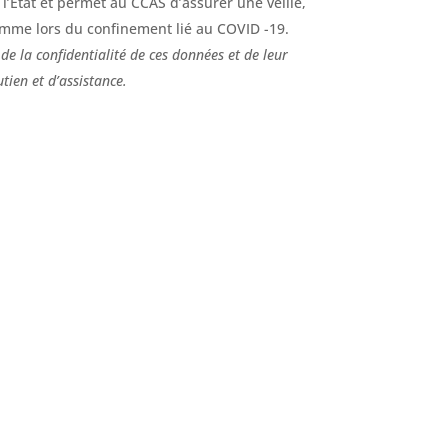
e l’Etat et permet au CCAS d’assurer une veille,
 comme lors du confinement lié au COVID -19.
 de la confidentialité de ces données et de leur
utien et d’assistance.