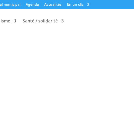
al municipal
Agenda
Actualités
En un clic
nisme
Santé / solidarité