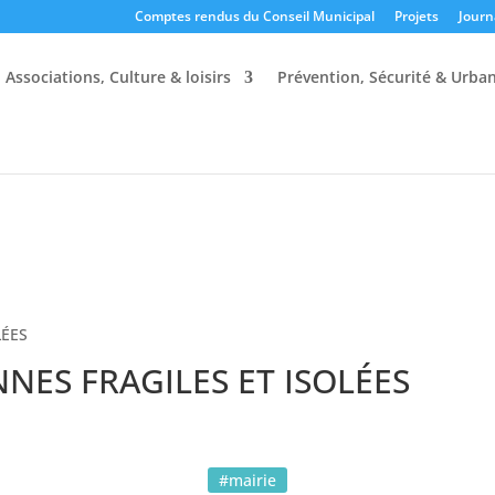
Comptes rendus du Conseil Municipal
Projets
Journ
Associations, Culture & loisirs
Prévention, Sécurité & Urba
LÉES
NES FRAGILES ET ISOLÉES
#mairie