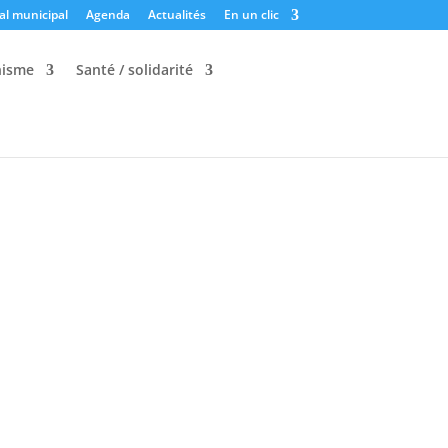
al municipal
Agenda
Actualités
En un clic
nisme
Santé / solidarité