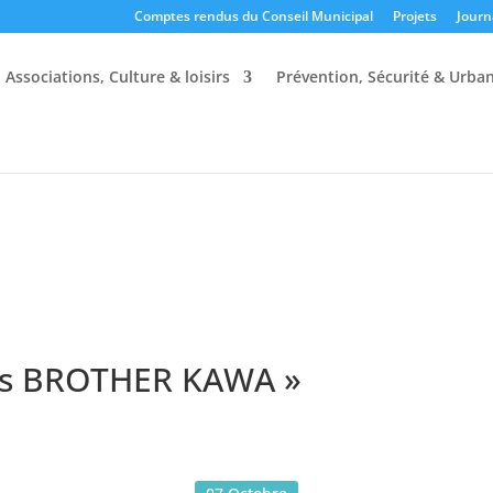
Comptes rendus du Conseil Municipal
Projets
Journ
Associations, Culture & loisirs
Prévention, Sécurité & Urba
es BROTHER KAWA »