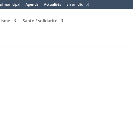
al municipal
Agenda
Actualités
En un clic
nisme
Santé / solidarité