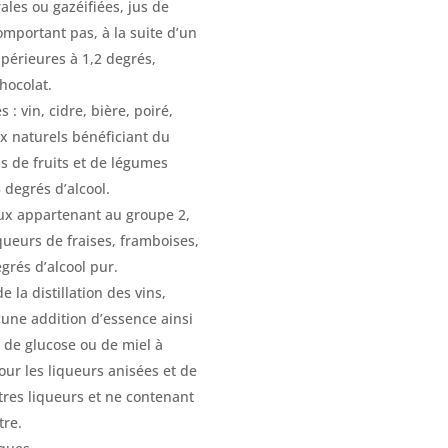
ales ou gazéifiées, jus de
mportant pas, à la suite d’un
périeures à 1,2 degrés,
chocolat.
: vin, cidre, bière, poiré,
ux naturels bénéficiant du
us de fruits et de légumes
degrés d’alcool.
ux appartenant au groupe 2,
iqueurs de fraises, framboises,
egrés d’alcool pur.
 la distillation des vins,
ucune addition d’essence ainsi
 de glucose ou de miel à
ur les liqueurs anisées et de
res liqueurs et ne contenant
tre.