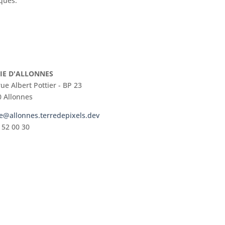
iques.
IE D'ALLONNES
rue Albert Pottier - BP 23
 Allonnes
e@allonnes.terredepixels.dev
 52 00 30