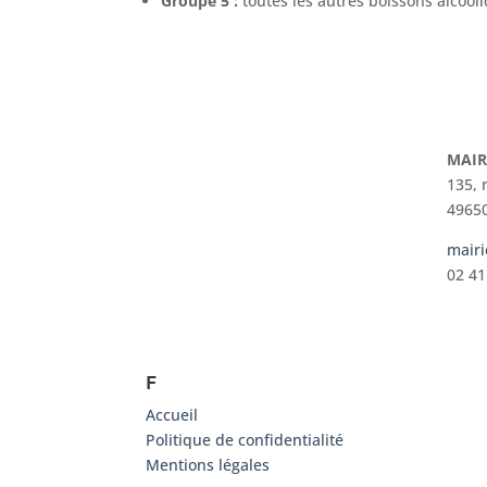
Groupe 5 :
toutes les autres boissons alcool
MAIR
135, 
49650
mairi
02 41
F
Accueil
Politique de confidentialité
Mentions légales