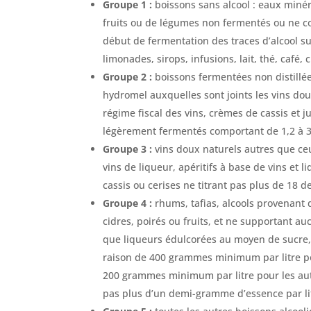
Groupe 1 :
boissons sans alcool : eaux minér
fruits ou de légumes non fermentés ou ne co
début de fermentation des traces d’alcool su
limonades, sirops, infusions, lait, thé, café, 
Groupe 2 :
boissons fermentées non distillées 
hydromel auxquelles sont joints les vins do
régime fiscal des vins, crèmes de cassis et j
légèrement fermentés comportant de 1,2 à 3 
Groupe 3 :
vins doux naturels autres que ce
vins de liqueur, apéritifs à base de vins et l
cassis ou cerises ne titrant pas plus de 18 d
Groupe 4 :
rhums, tafias, alcools provenant de
cidres, poirés ou fruits, et ne supportant a
que liqueurs édulcorées au moyen de sucre,
raison de 400 grammes minimum par litre po
200 grammes minimum par litre pour les aut
pas plus d’un demi-gramme d’essence par li