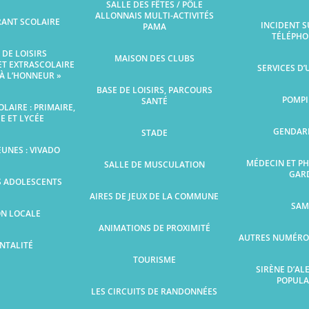
SALLE DES FÊTES / PÔLE
ALLONNAIS MULTI-ACTIVITÉS
RANT SCOLAIRE
INCIDENT S
PAMA
TÉLÉPHO
 DE LOISIRS
MAISON DES CLUBS
ET EXTRASCOLAIRE
SERVICES D
S À L’HONNEUR »
BASE DE LOISIRS, PARCOURS
POMPI
SANTÉ
LAIRE : PRIMAIRE,
E ET LYCÉE
GENDAR
STADE
EUNES : VIVADO
MÉDECIN ET P
SALLE DE MUSCULATION
GAR
S ADOLESCENTS
AIRES DE JEUX DE LA COMMUNE
SAM
ON LOCALE
ANIMATIONS DE PROXIMITÉ
AUTRES NUMÉRO
NTALITÉ
TOURISME
SIRÈNE D’AL
POPULA
LES CIRCUITS DE RANDONNÉES