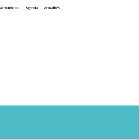
al municipal
Agenda
Actualités
ités PAMA