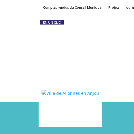
Comptes rendus du Conseil Municipal
Projets
Journ
EN UN CLIC
Vie pratique
Gestion des déchets
Urbanisme
Salle des fêtes / Pôle Allonnais Multi-Activ
Restaurant scolaire
Associations
Entreprises, commerçants, artisans
Tourisme