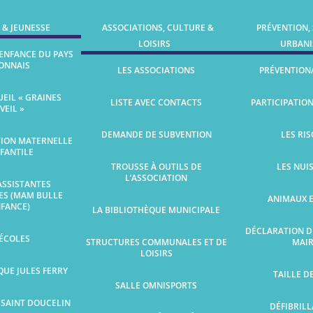
 & JEUNESSE
ASSOCIATIONS, CULTURE &
PRÉVENTION,
LOISIRS
URBAN
 ENFANCE DU PAYS
ONNAIS
LES ASSOCIATIONS
PRÉVENTION
EIL « GRAINES
LISTE AVEC CONTACTS
PARTICIPATIO
ÉVEIL »
DEMANDE DE SUBVENTION
LES RI
TION MATERNELLE
NFANTILE
TROUSSE À OUTILS DE
LES NUI
L’ASSOCIATION
ASSISTANTES
ES (MAM BULLE
ANIMAUX 
NFANCE)
LA BIBLIOTHÈQUE MUNICIPALE
DÉCLARATION D
 ÉCOLES
STRUCTURES COMMUNALES ET DE
MAIR
LOISIRS
QUE JULES FERRY
TAILLE D
SALLE OMNISPORTS
 SAINT DOUCELIN
DÉFIBRIL