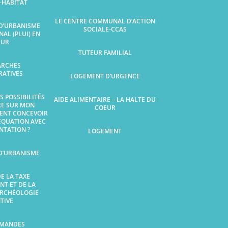
-HABITAT
LE CENTRE COMMUNAL D’ACTION
 D’URBANISME
SOCIALE-CCAS
AL (PLUI) EN
EUR
TUTEUR FAMILIAL
ARCHES
RATIVES
LOGEMENT D’URGENCE
S POSSIBILITÉS
AIDE ALIMENTAIRE – LA HALTE DU
RE SUR MON
COEUR
ENT CONCEVOIR
ÉQUATION AVEC
NTATION ?
LOGEMENT
D’URBANISME
E LA TAXE
T ET DE LA
ARCHÉOLOGIE
TIVE
EMANDES