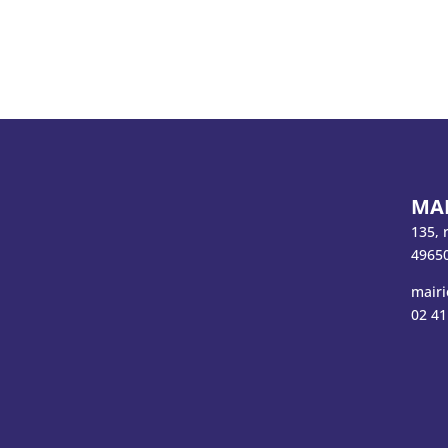
MAI
135, 
49650
mairi
02 41