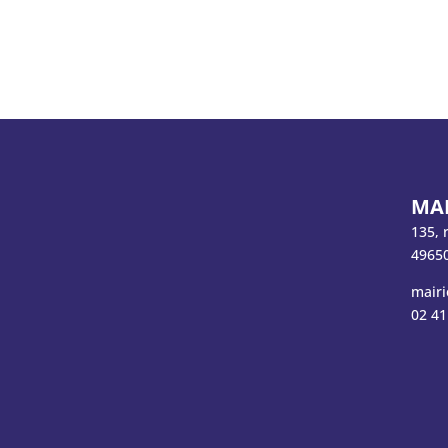
MAI
135, 
49650
mairi
02 41