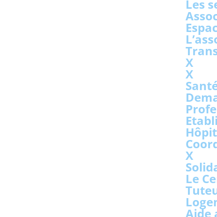
Les s
Assoc
Espac
L’ass
Trans
X
X
Sant
Dema
Profe
Etabl
Hôpit
Coor
X
Solid
Le Ce
Tuteu
Loge
Aide 