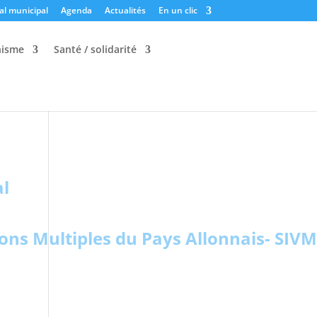
al municipal
Agenda
Actualités
En un clic
nisme
Santé / solidarité
al
ons Multiples du Pays Allonnais- SIVM