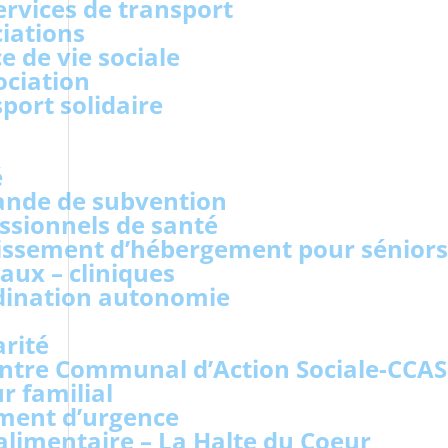
ervices de transport
iations
e de vie sociale
ociation
port solidaire
é
nde de subvention
ssionnels de santé
issement d’hébergement pour séniors
aux – cliniques
dination autonomie
arité
ntre Communal d’Action Sociale-CCAS
r familial
ment d’urgence
alimentaire – La Halte du Coeur