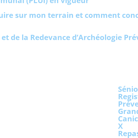
mmunal (PLUi) en vigueur
truire sur mon terrain et comment con
t de la Redevance d’Archéologie Pré
Sénio
Regis
Prév
Grand
Canic
X
Repas