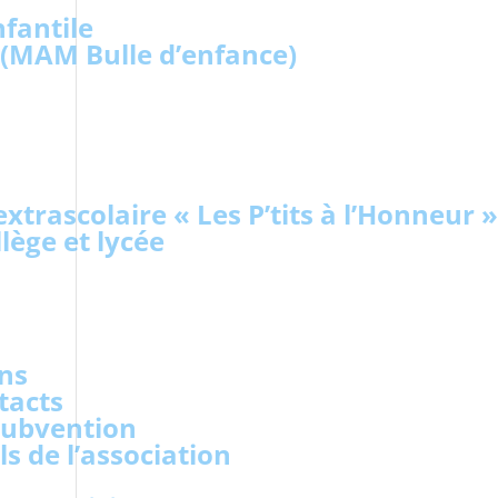
nfantile
 (MAM Bulle d’enfance)
 extrascolaire « Les P’tits à l’Honneur »
llège et lycée
ons
tacts
ubvention
ls de l’association