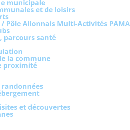
ue municipale
mmunales et de loisirs
rts
s / Pôle Allonnais Multi-Activités PAMA
ubs
s, parcours santé
ulation
 de la commune
 proximité
de randonnées
hébergement
isites et découvertes
nnes