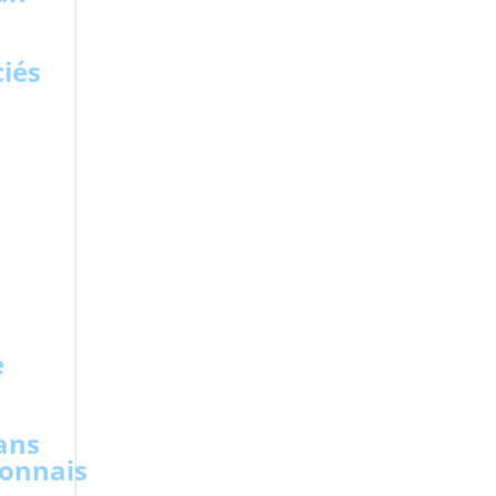
ciés
e
ans
lonnais