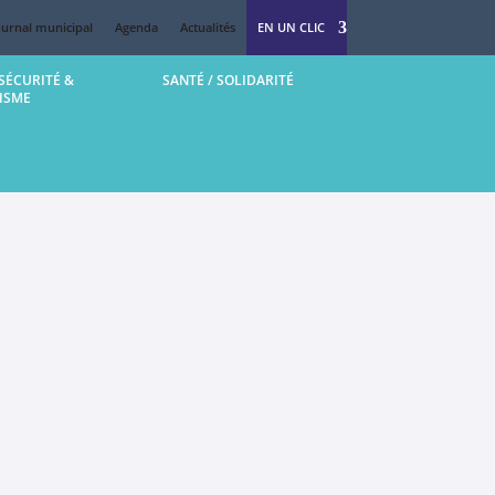
ournal municipal
Agenda
Actualités
EN UN CLIC
SÉCURITÉ &
SANTÉ / SOLIDARITÉ
ISME