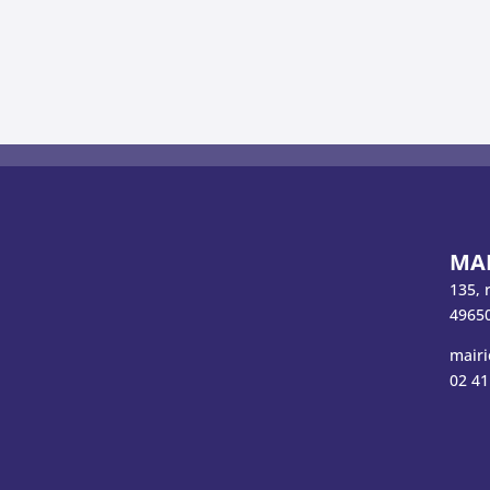
MAI
135, 
49650
mairi
02 41