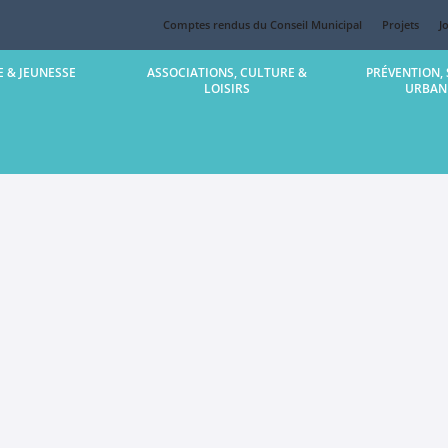
Comptes rendus du Conseil Municipal
Projets
J
 & JEUNESSE
ASSOCIATIONS, CULTURE &
PRÉVENTION, 
LOISIRS
URBAN