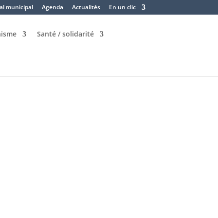
al municipal
Agenda
Actualités
En un clic
nisme
Santé / solidarité