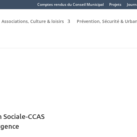
Comptes rendus du Conseil Municipal
Projets
Journ
Associations, Culture & loisirs
Prévention, Sécurité & Urba
n Sociale-CCAS
rgence